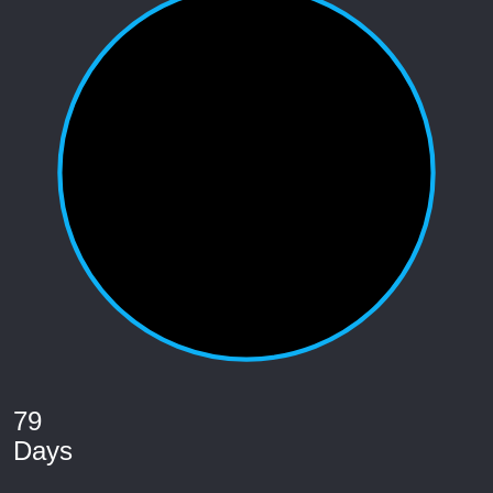
79
Days