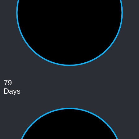
79
Days