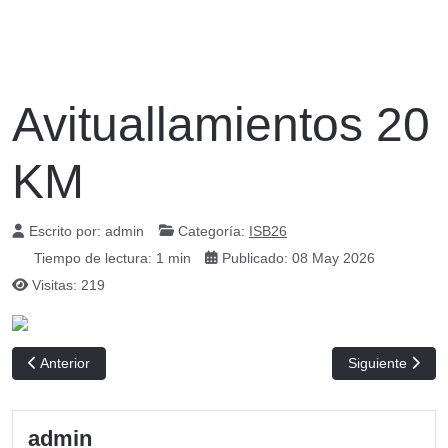
Avituallamientos 20
KM
Escrito por:
admin
Categoría:
ISB26
Tiempo de lectura: 1 min
Publicado: 08 May 2026
Visitas: 219
Artículo anterior: Recorrido 20 KM
Artículo siguien
Anterior
Siguiente
admin