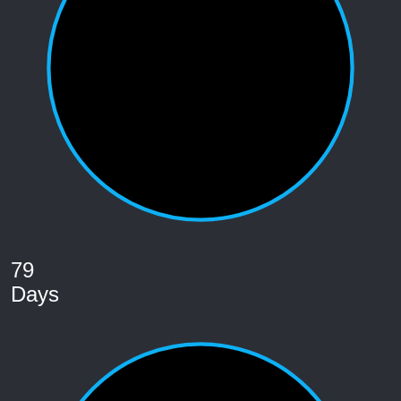
79
Days