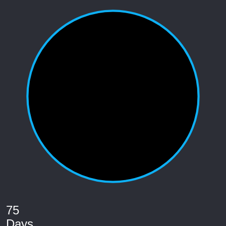
75
Days