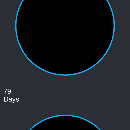
79
Days