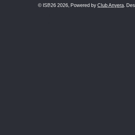
© ISB26 2026, Powered by
Club Anyera
. De
2
3
4