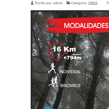
Escrito por:
admin
Categoría:
ISB26
T