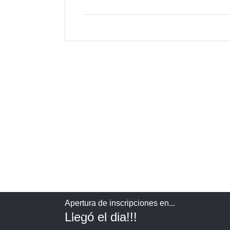
Apertura de inscripciones en...
Llegó el dia!!!
0
1