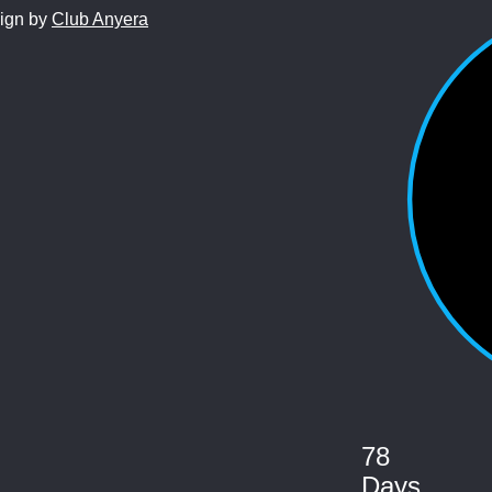
sign by
Club Anyera
78
Days